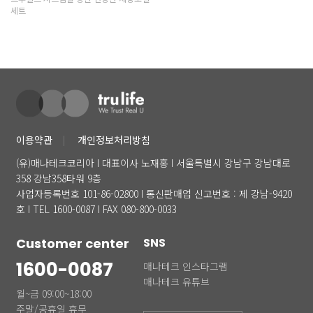
세트
이용약관
개인정보처리방침
(유)매나테크코리아 I 대표이사 노재홍 I 서울특별시 강남구 강남대로
358 강남358타워 9층
사업자등록번호 101-86-02800 I 통신판매업 신고번호 : 제 강남-9420
호 I TEL 1600-0087 I FAX 080-800-0033
Customer center
SNS
1600-0087
매나테크 인스타그램
매나테크 유튜브
월~금 09:00~18:00
주말/공휴일 휴무