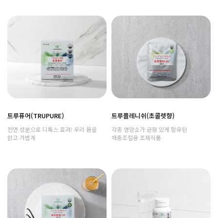
트루퓨어(TRUPURE)
트루플레니쉬(초콜렛향)
천연 성분으로 디톡스 효과! 우리 몸을
각종 영양소가 균형 있게 함유된
맑고 가볍게
체중조절용 조제식품